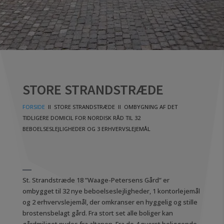
STORE STRANDSTRÆDE
FORSIDE
II STORE STRANDSTRÆDE II
OMBYGNING AF DET
TIDLIGERE DOMICIL FOR NORDISK RÅD TIL 32
BEBOELSESLEJLIGHEDER OG 3 ERHVERVSLEJEMÅL
St. Strandstræde 18
”Waage-Petersens Gård” er
ombygget til 32 nye beboelseslejligheder, 1 kontorlejemål
og 2 erhvervslejemål, der omkranser en hyggelig og stille
brostensbelagt gård. Fra stort set alle boliger kan