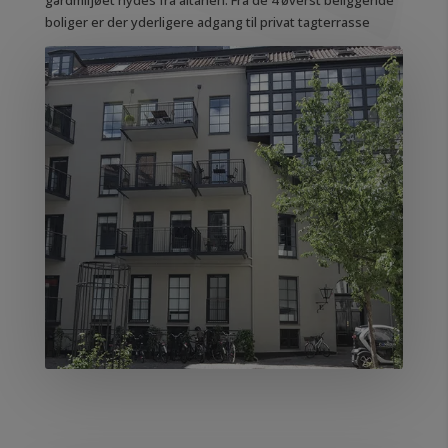
gårdmiljøet nydes fra altanen. Fra de 4 øverst beliggende
boliger er der yderligere adgang til privat tagterrasse