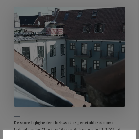
De store lejligheder
i forhuset er genetableret som i
hofvinhandler Christian Waage-Petersens tid (f. 1787 – d.
1840) med lyse rum en suite ud til gaden. Alt udført i